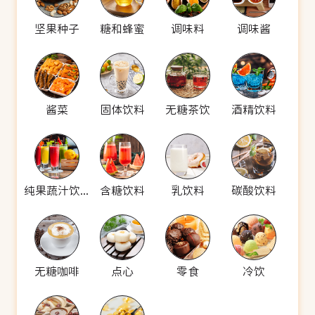
坚果种子
糖和蜂蜜
调味料
调味酱
酱菜
固体饮料
无糖茶饮
酒精饮料
纯果蔬汁饮料
含糖饮料
乳饮料
碳酸饮料
无糖咖啡
点心
零食
冷饮