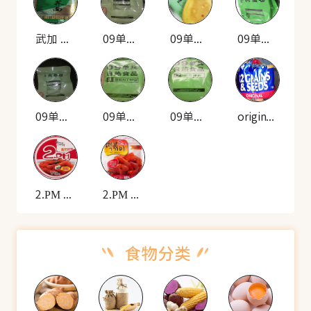
武加 荞麦面
09单兵 自热米饭套餐(酱牛肉)
09单兵 自热米饭套餐(耐贮烤饼)
09单兵 自热米饭套餐(牛肉蛋卷)
09单兵 自热米饭套餐(牛肉香肠)
09单兵 自热食品(雪菜肉丁炒饭)
09单兵 自热食品(羊肉拌面)
original 12种谷物种子的面包
2.PM 韩式炒年糕(碗装)
2.PM 香辣年糕(袋装)