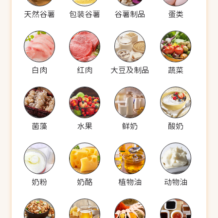
天然谷薯
包装谷薯
谷薯制品
蛋类
白肉
红肉
大豆及制品
蔬菜
菌藻
水果
鲜奶
酸奶
奶粉
奶酪
植物油
动物油