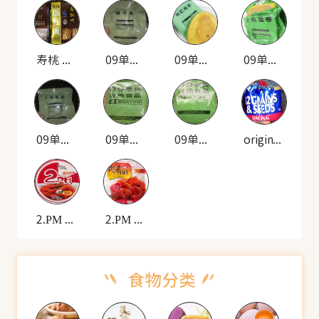
寿桃 传统瑶柱面
09单兵 自热米饭套餐(酱牛肉)
09单兵 自热米饭套餐(耐贮烤饼)
09单兵 自热米饭套餐(牛肉蛋卷)
09单兵 自热米饭套餐(牛肉香肠)
09单兵 自热食品(雪菜肉丁炒饭)
09单兵 自热食品(羊肉拌面)
original 12种谷物种子的面包
2.PM 韩式炒年糕(碗装)
2.PM 香辣年糕(袋装)