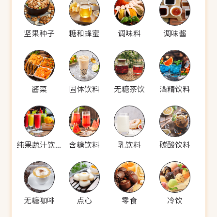
坚果种子
糖和蜂蜜
调味料
调味酱
酱菜
固体饮料
无糖茶饮
酒精饮料
纯果蔬汁饮料
含糖饮料
乳饮料
碳酸饮料
无糖咖啡
点心
零食
冷饮