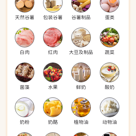
天然谷薯
包装谷薯
谷薯制品
蛋类
白肉
红肉
大豆及制品
蔬菜
菌藻
水果
鲜奶
酸奶
奶粉
奶酪
植物油
动物油