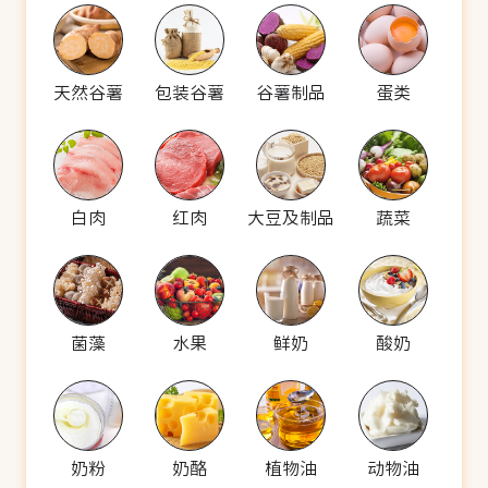
天然谷薯
包装谷薯
谷薯制品
蛋类
白肉
红肉
大豆及制品
蔬菜
菌藻
水果
鲜奶
酸奶
奶粉
奶酪
植物油
动物油