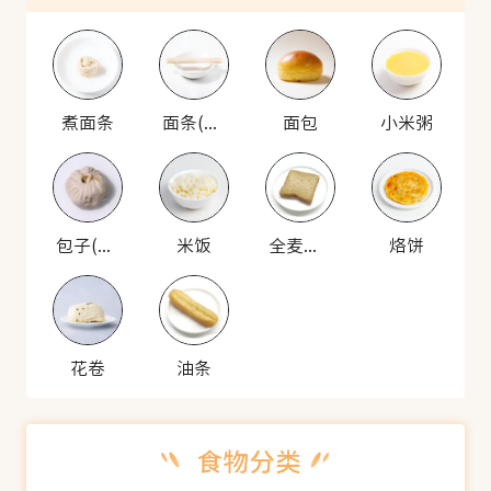
煮面条
面条(生)
面包
小米粥
包子(猪肉馅)
米饭
全麦面包
烙饼
花卷
油条