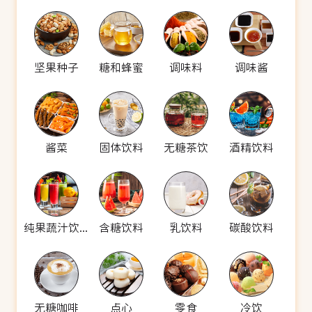
坚果种子
糖和蜂蜜
调味料
调味酱
酱菜
固体饮料
无糖茶饮
酒精饮料
纯果蔬汁饮料
含糖饮料
乳饮料
碳酸饮料
无糖咖啡
点心
零食
冷饮