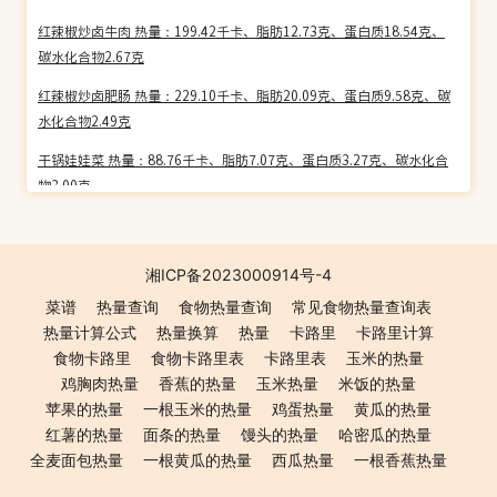
红辣椒炒卤牛肉 热量：199.42千卡、脂肪12.73克、蛋白质18.54克、
碳水化合物2.67克
红辣椒炒卤肥肠 热量：229.10千卡、脂肪20.09克、蛋白质9.58克、碳
水化合物2.49克
干锅娃娃菜 热量：88.76千卡、脂肪7.07克、蛋白质3.27克、碳水化合
物3.00克
牛蒡炒牛肉 热量：106.75千卡、脂肪3.71克、蛋白质8.39克、碳水化
合物11.02克
湘ICP备2023000914号-4
牛蒡炒肉絲 热量：95.67千卡、脂肪4.49克、蛋白质6.74克、碳水化合
菜谱
热量查询
食物热量查询
常见食物热量查询表
物8.68克
热量计算公式
热量换算
热量
卡路里
卡路里计算
沙茶牛蒡絲 热量：141.85千卡、脂肪7.26克、蛋白质2.18克、碳水化
食物卡路里
食物卡路里表
卡路里表
玉米的热量
合物18.70克
鸡胸肉热量
香蕉的热量
玉米热量
米饭的热量
苹果的热量
一根玉米的热量
鸡蛋热量
黄瓜的热量
三杯蒟蒻 热量：32.57千卡、脂肪1.70克、蛋白质0.76克、碳水化合物
红薯的热量
面条的热量
馒头的热量
哈密瓜的热量
4.41克
全麦面包热量
一根黄瓜的热量
西瓜热量
一根香蕉热量
三杯素腸 热量：173.81千卡、脂肪11.48克、蛋白质12.52克、碳水化