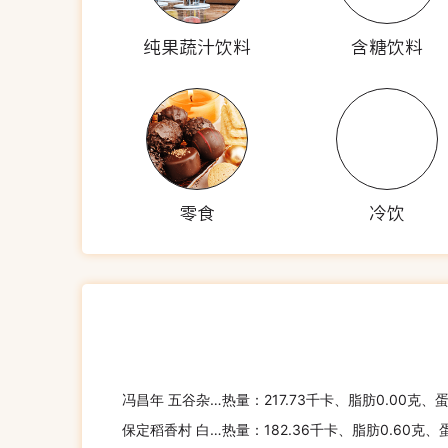
纯果蔬汁饮料
含糖饮料
零食
冷饮
冯昌年 五谷杂粮粽
热量：217.73千卡、脂肪0.00克、
保定稻香村 白水粽
热量：182.36千卡、脂肪0.60克、