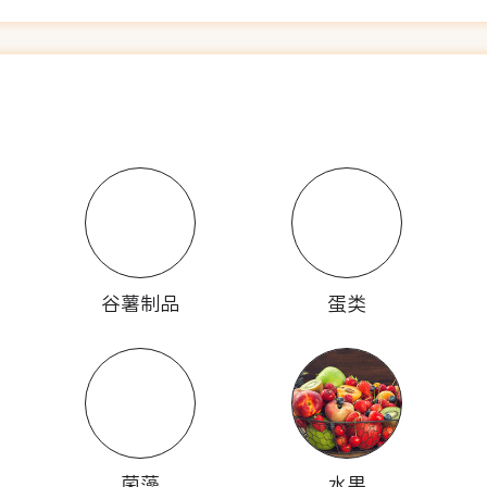
谷薯制品
蛋类
菌藻
水果