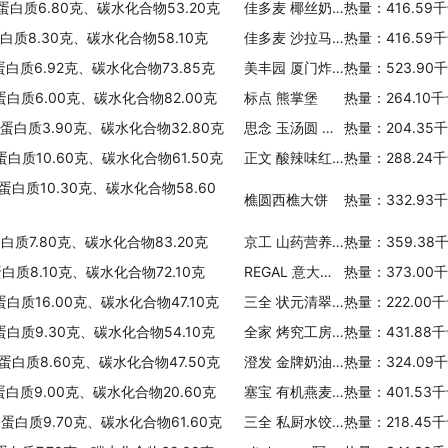
、蛋白质6.80克、碳水化合物53.20克
佳多麦 椰丝奶香包
热量：416.59
蛋白质8.30克、碳水化合物58.10克
佳多麦 沙拉马苏面包
热量：416.59
蛋白质6.92克、碳水化合物73.85克
美丰园 厦门炸面线
热量：523.90
蛋白质6.00克、碳水化合物82.00克
标点 熊掌堡
热量：264.10
、蛋白质3.90克、碳水化合物32.80克
思念 玉汤圆 水果系列(美玉甜橙)
热量：204.35
蛋白质10.60克、碳水化合物61.50克
正文 酸辣味红薯粉丝
热量：288.24
蛋白质10.30克、碳水化合物58.60
樵圆西樵大饼
热量：332.93
蛋白质7.80克、碳水化合物83.20克
京工 山药营养餐
热量：359.38
蛋白质8.10克、碳水化合物72.10克
REGAL 意大利虾仁螺旋面
热量：373.00
蛋白质16.00克、碳水化合物47.10克
三全 状元清翠荠菜猪肉水饺
热量：222.00
蛋白质9.30克、碳水化合物54.10克
全家 烤究工房可颂面包
热量：431.88
、蛋白质8.60克、碳水化合物47.50克
澄发 金牌奶油年轮面包
热量：324.09
、蛋白质9.00克、碳水化合物20.60克
塞宝 有机燕麦片(特惠装)
热量：401.53
、蛋白质9.70克、碳水化合物61.60克
三全 私厨水饺(剁椒鱼肉)
热量：218.45