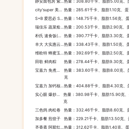
静安面包房 紫米红豆吐司
热量：308.80千卡、脂肪5.00克、
city'super 美国原产利马豆
热量：285.61千卡、脂肪1.10克、蛋
S+B 爱思必 S+B 五谷健康即食米饭
热量：148.75千卡、脂肪1.56克、
瑞佳乐 蔬菜烩饭
热量：200.53千卡、脂肪2.90克、
朴氏 速食饭(咖喱鸡味)
热量：390.77千卡、脂肪3.30克、
丰大 大实惠云片面
热量：338.43千卡、脂肪1.50克、
维欧特 蜂蜜玉米球
热量：392.69千卡、脂肪2.50克、
田歌 鲜肉粽
热量：278.44千卡、脂肪9.30克、
宝嘉力 免煮即食燕麦片
热量：383.60千卡、脂肪8.00克、
克
宝嘉力 加钙核桃燕麦片
热量：404.88千卡、脂肪4.30克、
实心眼 爆炒黑豆
热量：380.98千卡、脂肪15.90克
克
三色鸽 肉松卷
热量：332.46千卡、脂肪8.60克、
加多餐 煎饺子
热量：229.21千卡、脂肪13.50克、
齐香斋 阿胶红枣麦片
热量：312.62千卡、脂肪1.40克、