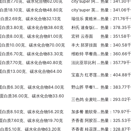
蛋白质7.70克、碳水化合物62.00克
city'super 阿根廷原产白芸豆
热量：341.30
白质18.10克、碳水化合物48.80克
city'super 英国原产牛眼豆
热量：341.06
蛋白质2.69克、碳水化合物32.13克
瑞佳乐 黄糙米烩饭
热量：211.76
蛋白质3.80克、碳水化合物38.60克
朴氏 速食饭(海鲜味)
热量：378.35
蛋白质8.00克、碳水化合物81.00克
宏祥 云吞面
热量：351.58
蛋白质10.00克、碳水化合物70.00克
丰大 胚芽挂面
热量：340.58
蛋白质6.70克、碳水化合物83.30克
维欧特 早餐燕麦片
热量：360.66
蛋白质7.70克、碳水化合物40.80克
法比亚菲比利 速食玉米面粉
热量：357.79
蛋白质13.00克、碳水化合物64.00
宝嘉力 红枣莲子燕麦片
热量：404.88
蛋白质6.30克、碳水化合物84.00克
野山荞 早餐100%纯荞麦片
热量：383.77
、蛋白质36.00克、碳水化合物33.60
三色鸽 全麦吐司
热量：293.02
蛋白质8.50克、碳水化合物56.20克
加多餐 脆软骨棒饺子
热量：179.97
蛋白质7.60克、碳水化合物19.70克
齐香斋 阿胶百合藕粉
热量：325.53
蛋白质5.10克、碳水化合物63.20克
齐香斋 桂花莲子藕粉
热量：328.87