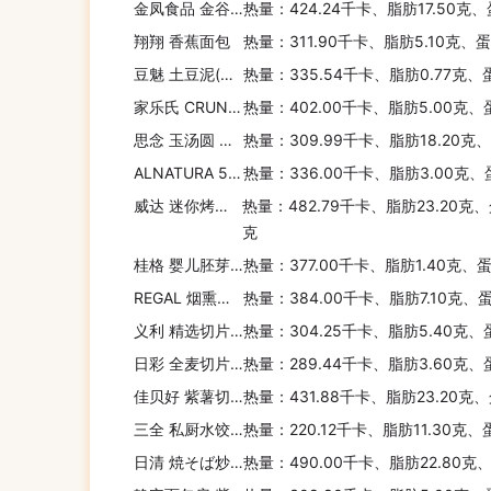
金凤食品 金谷亭 丹麦红豆面包
热量：424.24千卡、脂肪17.50克
翔翔 香蕉面包
热量：311.90千卡、脂肪5.10克、
豆魅 土豆泥(爱莎红豆)
热量：335.54千卡、脂肪0.77克、
家乐氏 CRUNCHYNUTFLAKES
热量：402.00千卡、脂肪5.00克、
思念 玉汤圆 经典系列(白玉黑芝麻)
热量：309.99千卡、脂肪18.20克
ALNATURA 5种谷物麦片
热量：336.00千卡、脂肪3.00克、
威达 迷你烤鸡味面包干
热量：482.79千卡、脂肪23.20克、
克
桂格 婴儿胚芽米粉
热量：377.00千卡、脂肪1.40克、
REGAL 烟熏三文鱼烩饭
热量：384.00千卡、脂肪7.10克、
义利 精选切片面包(黑糖红枣)
热量：304.25千卡、脂肪5.40克、
日彩 全麦切片面包
热量：289.44千卡、脂肪3.60克、
佳贝好 紫薯切片
热量：431.88千卡、脂肪23.20克
三全 私厨水饺(茴香笋丁)
热量：220.12千卡、脂肪11.30克
日清 焼そば炒面王
热量：490.00千卡、脂肪22.80克