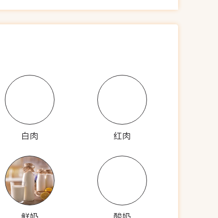
白肉
红肉
鲜奶
酸奶