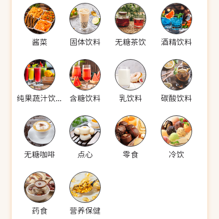
酱菜
固体饮料
无糖茶饮
酒精饮料
纯果蔬汁饮料
含糖饮料
乳饮料
碳酸饮料
无糖咖啡
点心
零食
冷饮
药食
营养保健