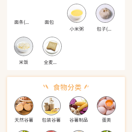
面条(生)
面包
小米粥
包子(猪肉馅)
米饭
全麦面包
天然谷薯
包装谷薯
谷薯制品
蛋类