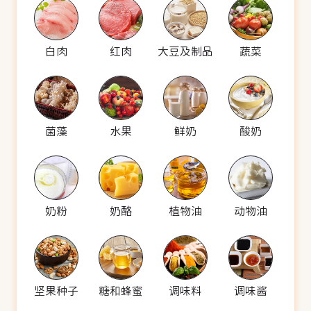
白肉
红肉
大豆及制品
蔬菜
菌藻
水果
鲜奶
酸奶
奶粉
奶酪
植物油
动物油
坚果种子
糖和蜂蜜
调味料
调味酱