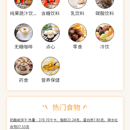
纯果蔬汁饮料
含糖饮料
乳饮料
碳酸饮料
无糖咖啡
点心
零食
冷饮
药食
营养保健
奶酪咸饼干 热量：370.70千卡、脂肪21.24克、蛋白质7.85克、碳水化
合物37.55克