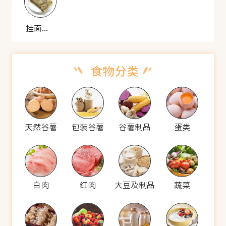
挂面煎饼
天然谷薯
包装谷薯
谷薯制品
蛋类
白肉
红肉
大豆及制品
蔬菜