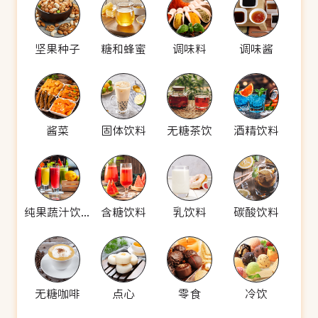
坚果种子
糖和蜂蜜
调味料
调味酱
酱菜
固体饮料
无糖茶饮
酒精饮料
纯果蔬汁饮料
含糖饮料
乳饮料
碳酸饮料
无糖咖啡
点心
零食
冷饮