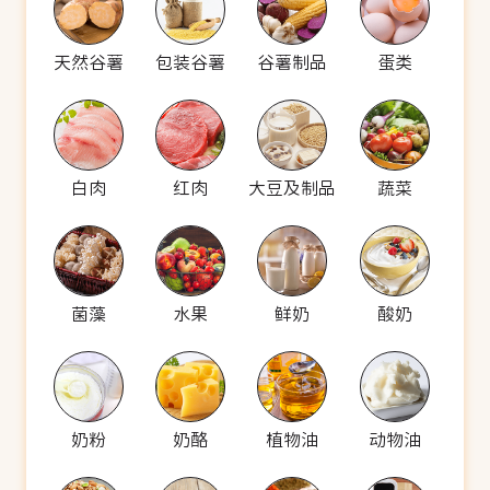
天然谷薯
包装谷薯
谷薯制品
蛋类
白肉
红肉
大豆及制品
蔬菜
菌藻
水果
鲜奶
酸奶
奶粉
奶酪
植物油
动物油