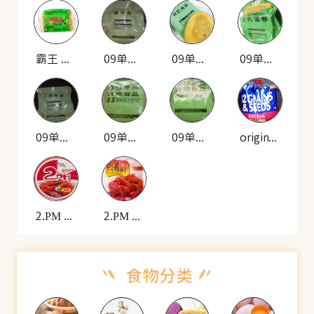
霸王 花 淮山河源米粉
09单兵 自热米饭套餐(酱牛肉)
09单兵 自热米饭套餐(耐贮烤饼)
09单兵 自热米饭套餐(牛肉蛋卷)
09单兵 自热米饭套餐(牛肉香肠)
09单兵 自热食品(雪菜肉丁炒饭)
09单兵 自热食品(羊肉拌面)
original 12种谷物种子的面包
2.PM 韩式炒年糕(碗装)
2.PM 香辣年糕(袋装)