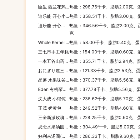
臣生 西兰花鸡蛋小面片
热量：298.76千卡、脂肪2.00克、
迪乐能 开心小水饺(鱼肉蔬菜)
热量：358.51千卡、脂肪3.00克、
迪乐能 开心小水饺(蛋黄南瓜猪肉)
热量：346.56千卡、脂肪2.00克、
克
Whole Kernel Corn 金黄栗米粒
热量：58.00千卡、脂肪0.40克、蛋
三七市手工年糕
热量：154.00千卡、脂肪0.60克、
一本五谷山药蔬麦餐
热量：355.71千卡、脂肪2.94克、
おにぎり屋三角饭团(鸡肉沙拉)
热量：121.33千卡、脂肪2.53克、
晶磨 水果味谷物麦圈
热量：370.37千卡、脂肪5.56克、
Eden 有机藜麦(无麸质)
热量：377.78千卡、脂肪5.56克、蛋
沈大成 小馄饨(鲜肉香菇)
热量：236.62千卡、脂肪5.70克、
正茂 奶黄包
热量：249.52千卡、脂肪4.60克、
三全新派玫瑰豆沙汤圆
热量：228.25千卡、脂肪0.60克、
思念水果汤圆(清新草莓)
热量：304.49千卡、脂肪5.00克、
好利来汤圆(红豆沙口味)
热量：286.33千卡、脂肪9.60克、