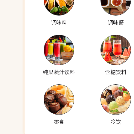
调味料
调味酱
纯果蔬汁饮料
含糖饮料
零食
冷饮