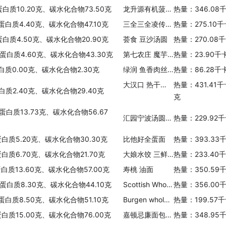
蛋白质10.20克、碳水化合物73.50克
龙升源有机菠菜面
热量：346.08
蛋白质4.40克、碳水化合物47.10克
三全三全凌传统大汤圆原香黑芝麻
热量：275.10
蛋白质4.50克、碳水化合物20.90克
荟食 豆沙汤圆
热量：270.08
、蛋白质4.60克、碳水化合物43.30克
第七农庄 魔芋纤纤面
热量：23.90千
白质0.00克、碳水化合物2.30克
绿润 鱼香肉丝米饭套餐(中式菜肴)
热量：86.28千
大汉口 热干面(川味热干面)
热量：431.41
蛋白质2.40克、碳水化合物29.40克
克
蛋白质13.73克、碳水化合物56.67
汇园宁波汤圆(豆沙馅)
热量：229.92
蛋白质5.20克、碳水化合物30.30克
比他好全蛋面
热量：393.33
蛋白质6.70克、碳水化合物21.70克
大娘水饺 三鲜水饺(鲜肉白菜馅)
热量：233.40
蛋白质13.60克、碳水化合物57.00克
寿桃 油面
热量：350.59
、蛋白质8.30克、碳水化合物44.10克
Scottish Whole Rolled Porridge Oats
热量：356.00
蛋白质8.50克、碳水化合物51.10克
Burgen wholegrain+oat bread
热量：199.57
蛋白质15.00克、碳水化合物76.00克
嘉顿忌廉面包(巧克力味)
热量：348.95