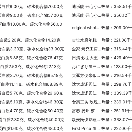
蛋白质8.00克、碳水化合物70.00克
迪乐能 开心小水饺(虾仁蔬菜)
热量：358.51
蛋白质9.00克、碳水化合物57.00克
迪乐能 开心小水饺(玉米蛋黄猪肉)
热量：356.12
蛋白质10.00克、碳水化合物56.00
original wholemeal Original Wholemeal 纯麦包
热量：209.00
白质2.20克、碳水化合物14.20克
古址水磨年糕
热量：221.08
蛋白质3.30克、碳水化合物33.90克
全家 烤究工房老式唱片面包(热加工)
热量：316.44
蛋白质5.88克、碳水化合物76.47克
日清 炒面大王(糖醋排骨风味)
热量：429.49
蛋白质2.53克、碳水化合物22.13克
おにぎり屋三角饭团(三文鱼沙拉)
热量：128.00
蛋白质3.70克、碳水化合物85.19克
大冢方便米饭香菇烧鸡
热量：216.54
白质11.11克、碳水化合物68.89克
沈大成汤圆(豆沙桂花)
热量：298.76
蛋白质5.70克、碳水化合物29.60克
沈大成汤圆(黑芝麻)
热量：339.39
蛋白质5.10克、碳水化合物46.30克
食惠工坊 玫瑰之爱(粗粮玫瑰)
热量：239.01
蛋白质4.70克、碳水化合物50.40克
富春 扬州 萝卜丝包
热量：251.91
蛋白质2.30克、碳水化合物40.00克
欧麦氏快熟燕麦片
热量：368.07
蛋白质1.60克、碳水化合物48.00克
First Price 血糯芝麻汤圆
热量：227.00