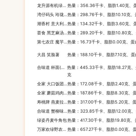
龙升源有机绿芦笋面
热量：356.36千卡、脂肪1.40克、
湾仔码头 玲珑汤圆(黑芝麻紫糯米)
热量：298.76千卡、脂肪10.10克、
潮香村 意大利风味番茄肉酱面
热量：134.32千卡、脂肪3.60克、
荟食 黑芝麻汤圆
热量：289.20千卡、脂肪10.80克
第七农庄 魔芋丝
热量：16.73千卡、脂肪0.00克、蛋
大昌 笑脸薯
热量：188.10千卡、脂肪7.10克、
合味道 杯面(鸡肉味)
热量：445.33千卡、脂肪18.27克、
克
全家 大口饭团(新奥尔良烤鸡)
热量：172.08千卡、脂肪2.40克、
全家 蘑菇鸡肉笔管面
热量：187.86千卡、脂肪8.30克、
寿桃牌 燕麦拉面(扇贝汤味)
热量：317.00千卡、脂肪5.20克、
合味道 蟹柳味杯面
热量：323.85千卡、脂肪12.00克
绿姿丹麦牛角包
热量：417.30千卡、脂肪19.80克、
万家欢绿野农庄之淮山莲子面
热量：657.27千卡、脂肪0.00克、