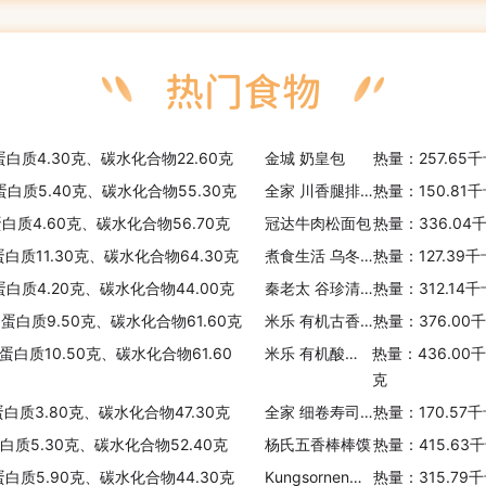
蛋白质4.30克、碳水化合物22.60克
金城 奶皇包
热量：257.65
蛋白质5.40克、碳水化合物55.30克
全家 川香腿排菜饭
热量：150.81
蛋白质4.60克、碳水化合物56.70克
冠达牛肉松面包
热量：336.04
蛋白质11.30克、碳水化合物64.30克
煮食生活 乌冬面
热量：127.39
蛋白质4.20克、碳水化合物44.00克
秦老太 谷珍清丽餐谷物粉
热量：312.14
、蛋白质9.50克、碳水化合物61.60克
米乐 有机古香谷物什锦麦片
热量：376.00
蛋白质10.50克、碳水化合物61.60
米乐 有机酸奶柠檬脆麦片
热量：436.00
克
蛋白质3.80克、碳水化合物47.30克
全家 细卷寿司组合
热量：170.57
蛋白质5.30克、碳水化合物52.40克
杨氏五香棒棒馍
热量：415.63
、蛋白质5.90克、碳水化合物44.30克
Kungsornen瑞典松饼粉
热量：315.79