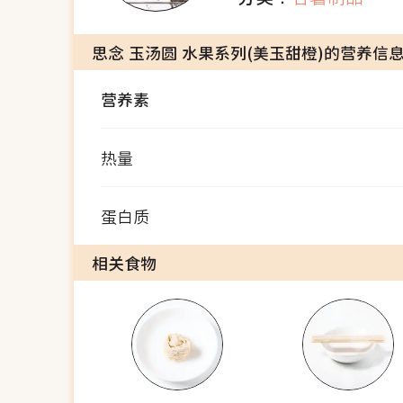
思念 玉汤圆 水果系列(美玉甜橙)的营养信
营养素
热量
蛋白质
相关食物