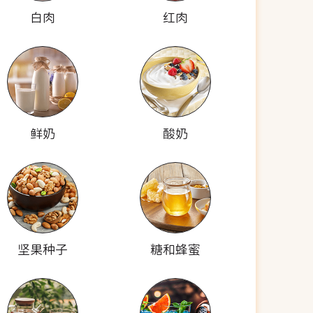
白肉
红肉
鲜奶
酸奶
坚果种子
糖和蜂蜜