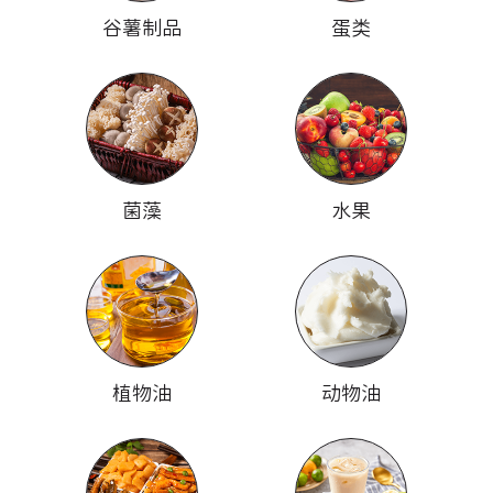
谷薯制品
蛋类
菌藻
水果
植物油
动物油